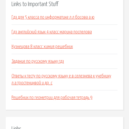
Links to Important Stuff
Гдз для 5 класса по информатике л.л босова а.ю
Гдз английский язык 4 класс марина поспелова
Кузнецова 8 класс химия решебник
Задание по русскому языку гдз
Ответы к тесту по русскому языку е.в.селезнева к учебнику
л.а.тростенцнвой и др. с
Решебник по геометрии для рабочая тетрадь 9