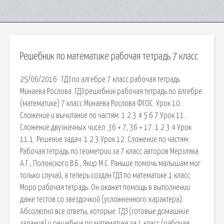
Решебник по математике рабочая тетрадь 7 класс
25/06/2016 · ГДЗ по алгебре 7 класс рабочая тетрадь
Минаева Рослова. ГДЗ решебник рабочая тетрадь по алгебре
(математике) 7 класс Минаева Рослова ФГОС. Урок 10.
Сложение и вычитание по частям: 1 2 3 4 5 6 7 Урок 11.
Сложение двузначных чисел: 36 + 7, 36 + 17: 1 2 3 4 Урок
11.1. Решение задач: 1 2 3 Урок 12. Сложение по частям:
Рабочая тетрадь по геометрии за 7 класс авторов Мерзляка
А.Г., Полонского В.Б., Якир М.С. Раньше помочь малышам мог
только случай, а теперь создан ГДЗ по математике 1 класс
Моро рабочая тетрадь. Он окажет помощь в выполнении
даже тестов со звездочкой (усложненного характера).
Абсолютно все ответы, которые. ГДЗ (готовые домашние
задания) и решебник по математике за 1 класс (рабочая