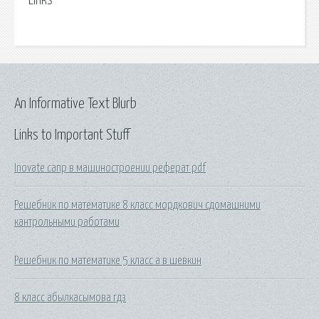
Links
An Informative Text Blurb
Links to Important Stuff
Inovate сапр в машиностроении реферат pdf
Решебник по математике 8 класс мордкович сдомашними
кантрольными работами
Решебник по математике 5 класс а в шевкин
8 класс абылкасымова гдз