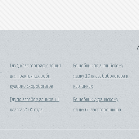
A
Гдз 9 клас географія зошит
Решебник по английскому
для практичних робіт
языку 10 класс биболетова в
кудирко скоробогатов
картинках
Гдз по алгебре алимов 11
Решебник украинскому
класса 2000 года
языку 6 класс горошкина