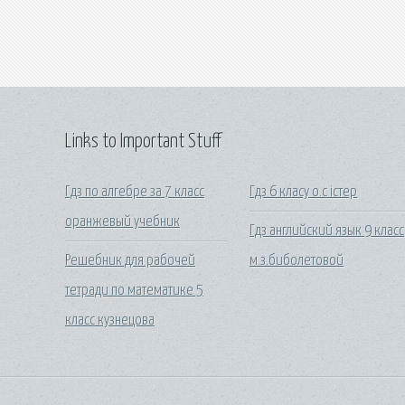
Links to Important Stuff
Гдз по алгебре за 7 класс
Гдз 6 класу о.с істер
оранжевый учебник
Гдз английский язык 9 класс
Решебник для рабочей
м.з.биболетовой
тетради по математике 5
класс кузнецова