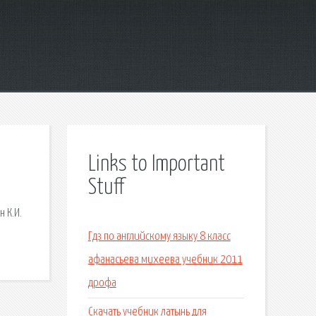
Links to Important
Stuff
 К.И.
Гдз по английскому языку 8 класс
афанасьева михеева учебник 2011
дрофа
Скачать учебник латынь для