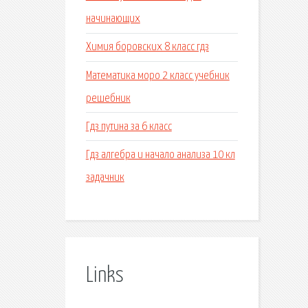
начинающих
Химия боровских 8 класс гдз
Математика моро 2 класс учебник
решебник
Гдз путина за 6 класс
Гдз алгебра и начало анализа 10 кл
задачник
Links