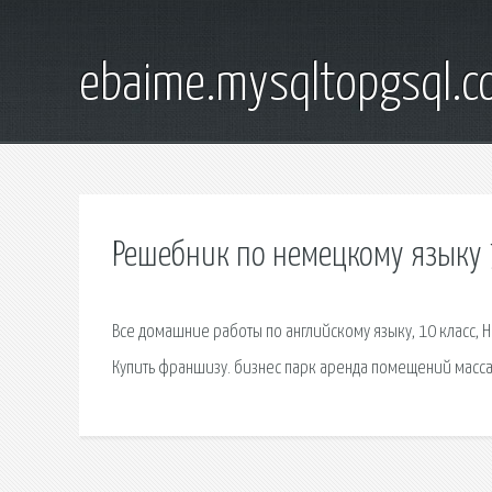
ebaime.mysqltopgsql.
Решебник по немецкому языку 7
Bсe домашние работы по английскому языку, 10 класс, Но
Купить франшизу. бизнес парк аренда помещений масса