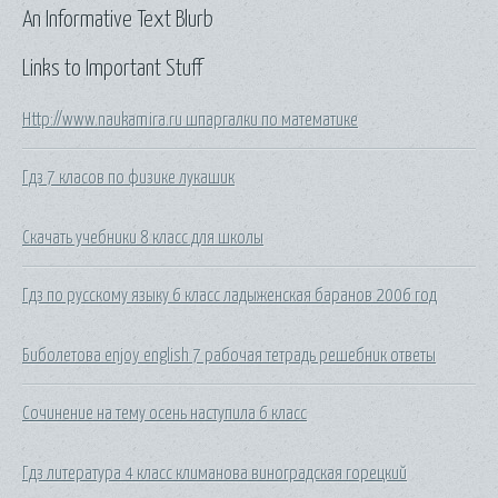
An Informative Text Blurb
Links to Important Stuff
Http://www.naukamira.ru шпаргалки по математике
Гдз 7 класов по физике лукашик
Скачать учебники 8 класс для школы
Гдз по русскому языку 6 класс ладыженская баранов 2006 год
Биболетова enjoy english 7 рабочая тетрадь решебник ответы
Сочинение на тему осень наступила 6 класс
Гдз литература 4 класс климанова виноградская горецкий