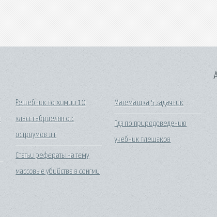
A
Решебник по химии 10
Математика 5 задачник
й
класс габриелян о.с
Гдз по природоведению
остроумов и.г
учебник плешаков
Статьи рефераты на тему
массовые убийства в сонгми