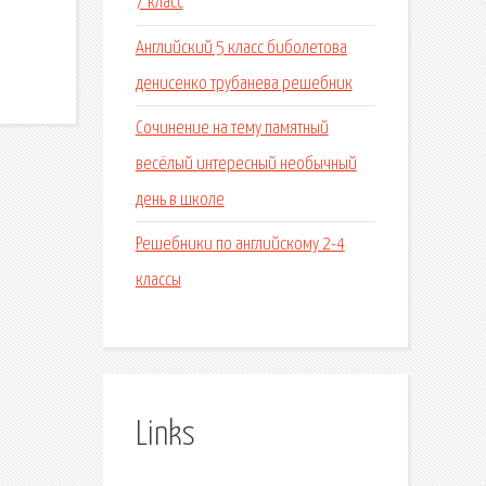
7 класс
Английский 5 класс биболетова
денисенко трубанева решебник
Сочинение на тему памятный
весёлый интересный необычный
день в школе
Решебники по английскому 2-4
классы
Links