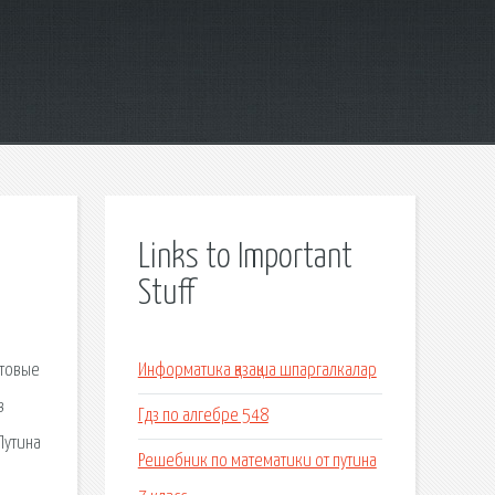
Links to Important
Stuff
отовые
Информатика қазақша шпаргалкалар
в
Гдз по алгебре 548
Путина
Решебник по математики от путина