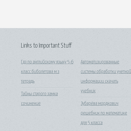
Links to Important Stuff
Гдз по английскому языку 5-6
Автоматизированные
класс биболетова м.з
системы обработки учетно
тетрадь
информации скачать
учебник
Тайны старого замка
сочинение
Зубарёва мордкович
решебник по математике
для 5 класса