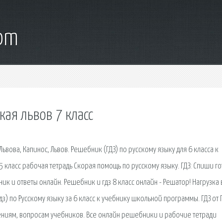
com
кая львов 7 класс
Львова, Капинос, Львов. Решебник (ГДЗ) по русскому языку для 6 класса к
 5 класс рабочая тетрадь Скорая помощь по русскому языку. ГДЗ: Спиши г
ик и ответы онлайн. Решебник и гдз 8 класс онлайн - Решатор! Нагрузка 
) по Русскому языку за 6 класс к учебнику школьной программы. ГДЗ от 
ениям, вопросам учебников. Все онлайн решебники и рабочие тетради