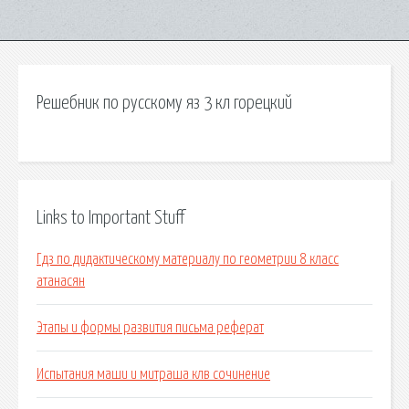
Решебник по русскому яз 3 кл горецкий
Links to Important Stuff
Гдз по дидактическому материалу по геометрии 8 класс
атанасян
Этапы и формы развития письма реферат
Испытания маши и митраша клв сочинение