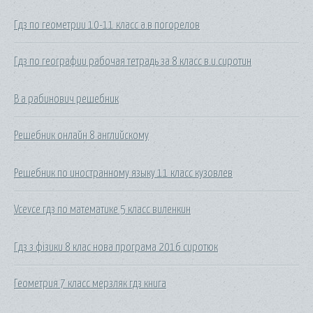
Гдз по геометрии 10-11 класс а.в погорелов
Гдз по географии рабочая тетрадь за 8 класс в.и.сиротин
В а рабинович решебник
Решебник онлайн 8 английскому
Решебник по иностранному языку 11 класс кузовлев
Vcevce гдз по математике 5 класс виленкин
Гдз з фізики 8 клас нова програма 2016 сиротюк
Геометрия 7 класс мерзляк гдз книга