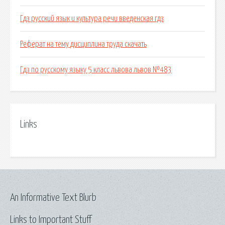
Гдз русский язык и культура речи введенская гдз
Реферат на тему дисциплина труда скачать
Гдз по русскому языку 5 класс львова львов №483
Links
An Informative Text Blurb
Links to Important Stuff