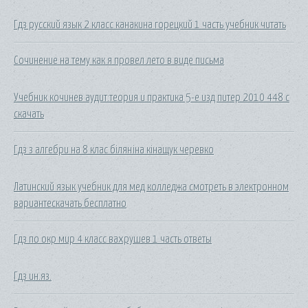
Гдз русский язык 2 класс канакина горецкий 1 часть учебник читать
Сочинение на тему как я провел лето в виде письма
Учебник кочинев аудит:теория и практика 5-е изд питер 2010 448 с
скачать
Гдз з алгебри на 8 клас біляніна кінащук черевко
Латинский язык учебник для мед колледжа смотреть в электронном
вариантескачать бесплатно
Гдз по окр мир 4 класс вахрушев 1 часть ответы
Гдз ин.яз.