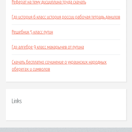
Реферат на тему дисциплина труда скачать
Гдз история 6 класс история россии рабочая тетрадь данилов
Решебник 5 класс путин
Гдз алгебре 9 класс макарычев от путина
Скачать бесплатно сочинение о украинских народных
оберегах и символов
Links