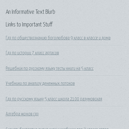
An Informative Text Blurb
Links to Important Stuff
Гдз по обществознанию боголюбова 9 класс в классе и дома
Гдз по истории 7 класс артасов
Решебник по русскому языку тесты книги на 5 класс
Учебники по анализу денежных потоков
Гдз по русскому языку 5 класс школа 2100 разумовская
Алгебра жохов гдз