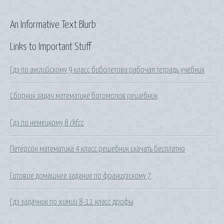
An Informative Text Blurb
Links to Important Stuff
Гдз по английскому 9 класс биболетова рабочая тетрадь учебник
Сборник задач математике богомолов решебник
Гдз по немецкому 8 rkfcc
Петерсон математика 4 класс решебник скачать бесплатно
Готовое домашнее задание по французскому 7
Гдз задачник по химии 8-11 класс дрофы