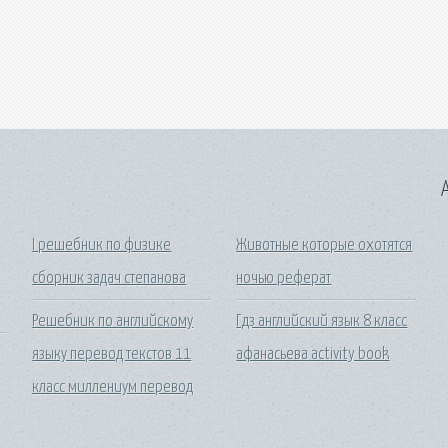
A
I решебник по физике
Животные которые охотятся
сборник задач степанова
ночью реферат
Решебник по английскому
Гдз английский язык 8 класс
языку перевод текстов 11
афанасьева activity book
класс миллениум перевод