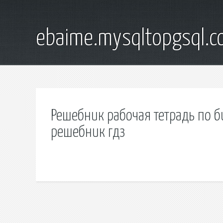
ebaime.mysqltopgsql.
Решебник рабочая тетрадь по б
решебник гдз