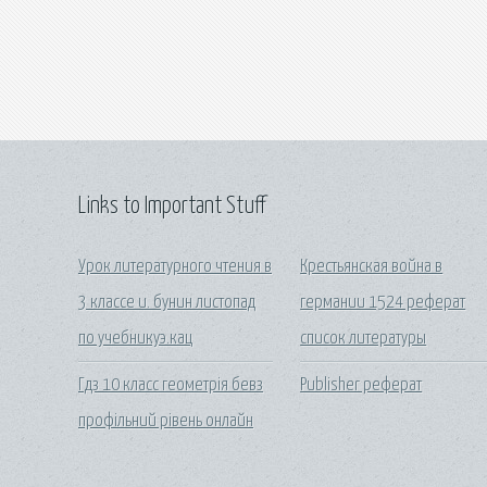
Links to Important Stuff
Урок литературного чтения в
Крестьянская война в
3 классе и. бунин листопад
германии 1524 реферат
по учебникуэ.кац
список литературы
Гдз 10 класс геометрія бевз
Publisher реферат
профільний рівень онлайн