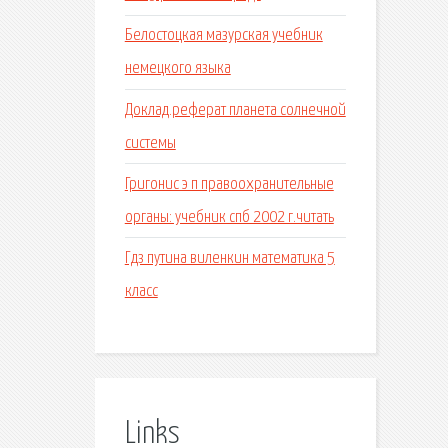
Белостоцкая мазурская учебник
немецкого языка
Доклад.реферат планета солнечной
системы
Григонис э п правоохранительные
органы: учебник спб 2002 г.читать
Гдз путина виленкин математика 5
класс
Links