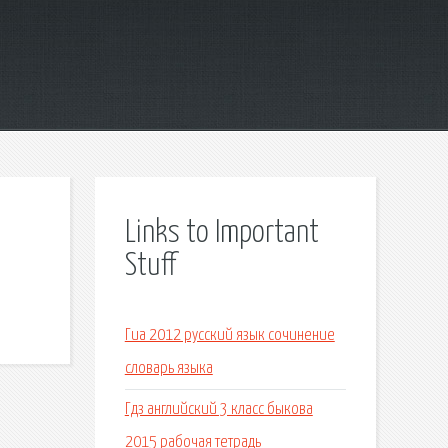
Links to Important
Stuff
Гиа 2012 русский язык сочинение
словарь языка
Гдз английский 3 класс быкова
2015 рабочая тетрадь