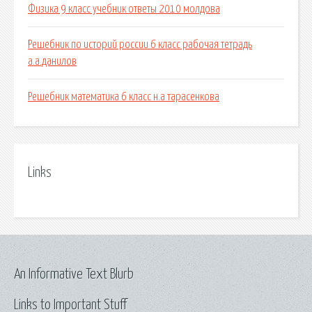
Физика 9 класс учебник ответы 2010 молдова
Решебник по историй россии 6 класс рабочая тетрадь
а.а.данилов
Решебник математика 6 класс н.а тарасенкова
Links
An Informative Text Blurb
Links to Important Stuff