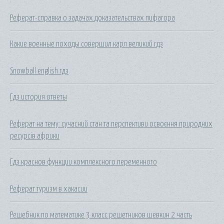
Реферат-справка о задачах доказательствах пифагора
Какие военные походы совершил карл великий гдз
Snowball english гдз
Гдз история ответы
Реферат на тему: сучасний стан та перспективи освоєння природних
ресурсів африки
Гдз краснов функции комплексного переменного
Реферат туризм в хакасии
Решебник по математике 3 класс решетников шевкин 2 часть