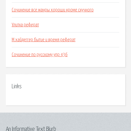
Сочинение все жанры хороши кроме скучного
Улитка реферат
М.хайдеггер бытие и время реферат
Сочинение по русскому упр 436
Links
An Informative Text Blurb