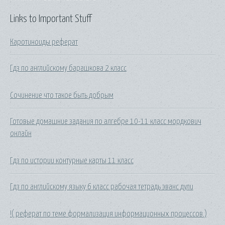
Links to Important Stuff
Каротиноиды реферат
Гдз по английскому барашкова 2 класс
Сочинение что такое быть добрым
Готовые домашние задания по алгебре 10-11 класс мордкович
онлайн
Гдз по истории контурные карты 11 класс
Гдз по английскому языку 6 класс рабочая тетрадь эванс дули
!( реферат по теме формализация информационных процессов.)