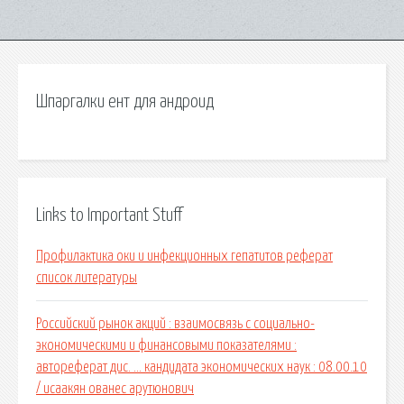
Шпаргалки ент для андроид
Links to Important Stuff
Профилактика оки и инфекционных гепатитов реферат
список литературы
Российский рынок акций : взаимосвязь с социально-
экономическими и финансовыми показателями :
автореферат дис. ... кандидата экономических наук : 08.00.10
/ исаакян ованес арутюнович