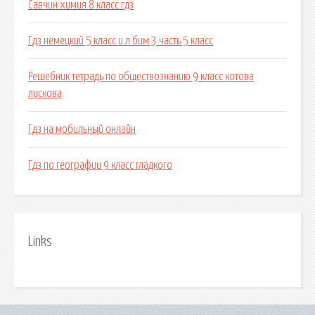
Савчин химия 8 класс гдз
Гдз немецкий 5 класс и.л бим 3 часть 5 класс
Решебник тетрадь по обществознанию 9 класс котова
лискова
Гдз на мобильный онлайн
Гдз по географии 9 класс гладкого
Links