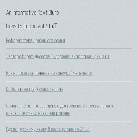
An Informative Text Blurb
Links to Important Stuff
Реферат степан разин его семья
+автореферат+дисертації+державна+політика+25.00.01
Как написать сочинение на конкурс" мы вместе"
Биболетова гдз 9 класс скачать
Сочинение по произведению достоевского преступление и
наказание смысл названия романа
Гдз по русскому языку 8 класс купалова 2014