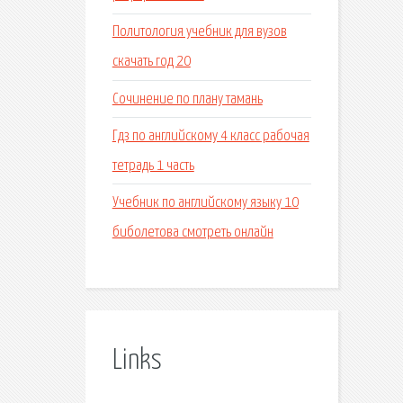
Политология учебник для вузов
скачать год 20
Сочинение по плану тамань
Гдз по английскому 4 класс рабочая
тетрадь 1 часть
Учебник по английскому языку 10
биболетова смотреть онлайн
Links