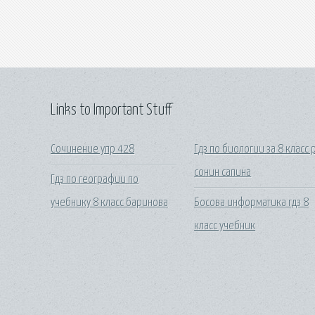
Links to Important Stuff
Сочинение упр 428
Гдз по биологии за 8 класс 
сонин сапина
Гдз по географии по
учебнику 8 класс баринова
Босова информатика гдз 8
класс учебник