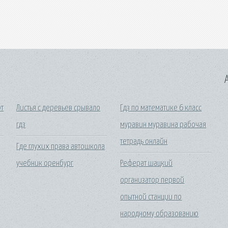
A
рт
Листья с деревьев срывало
Гдз по математике 6 класс
гдз
муравин муравина рабочая
тетрадь онлайн
Где глухих права автошкола
учебник оренбург
Реферат шацкий
организатор первой
опытной станции по
народному образованию