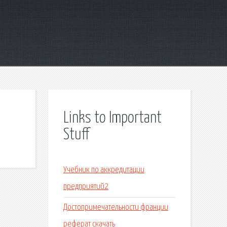
Links to Important
Stuff
Учебник по аккредитации
предприятий2
Достопримечательности франции
реферат скачать