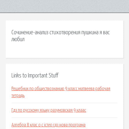
Сочинение-анализ стихотворения пушкина я вас
любил
Links to Important Stuff
Решебник по обществознанию 9 класс матвеева рабочая
тетрадь
Гдз по русскому языку разумовская 9 клаас
Алгебра 8 клас о с істер гдз нова програма