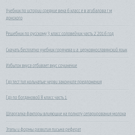
Учебник по истории средние века 6 класс е в агибалова г м
донского
Решебник по русскому 3 класс соловейчик часть 2 2016 год
Скачать бесплатно учебник горячева и.а. церковнославянский язык
Избыток вкуса отбивает вкус сочинение
Гдз тест тип кольчатые черви закончите предложения
Гдз по богдановой 8 класс часть 1
Шпаргалка факторы влияющие на полноту сепарирования молока
Этапы и формы развития письма реферат