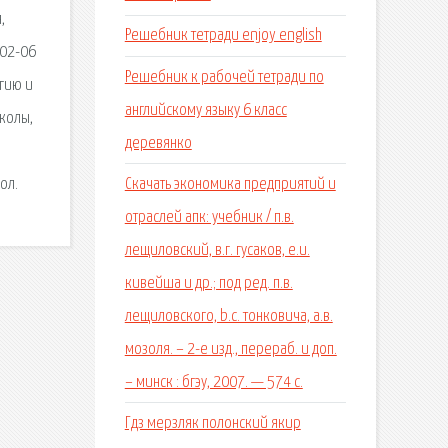
,
Решебник тетради enjoy english
-02-06
Решебник к рабочей тетради по
огию и
английскому языку 6 класс
школы,
деревянко
Скачать экономика предприятий и
ол.
отраслей апк: учебник / п.в.
лещиловский, в.г. гусаков, е.и.
кивейша и др.; под ред. п.в.
лещиловского, b.c. тонковича, а.в.
мозоля. – 2-е изд., перераб. и доп.
– минск : бгэу, 2007. — 574 с.
Гдз мерзляк полонский якир