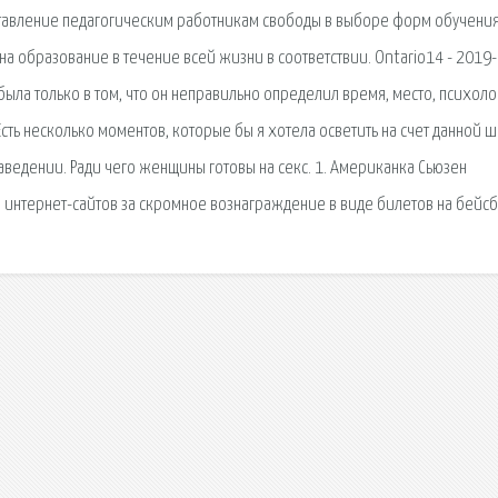
ставление педагогическим работникам свободы в выборе форм обучения
на образование в течение всей жизни в соответствии. Ontario14 - 2019
была только в том, что он неправильно определил время, место, психол
сть несколько моментов, которые бы я хотела осветить на счет данной 
аведении. Ради чего женщины готовы на секс. 1. Американка Сьюзен
з интернет-сайтов за скромное вознаграждение в виде билетов на бейсб