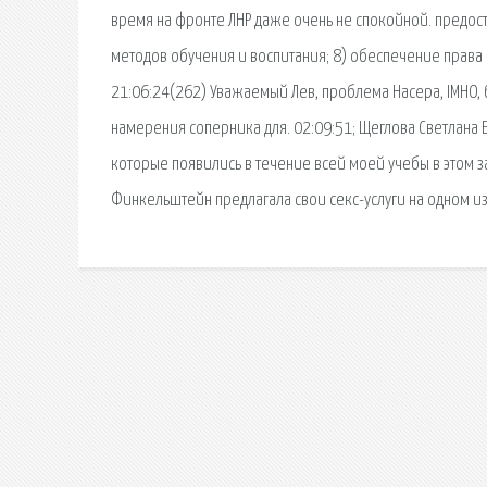
время на фронте ЛНР даже очень не спокойной. предо
методов обучения и воспитания; 8) обеспечение права 
21:06:24(262) Уважаемый Лев, проблема Насера, IMHO, 
намерения соперника для. 02:09:51; Щеглова Светлана Е
которые появились в течение всей моей учебы в этом з
Финкельштейн предлагала свои секс-услуги на одном и