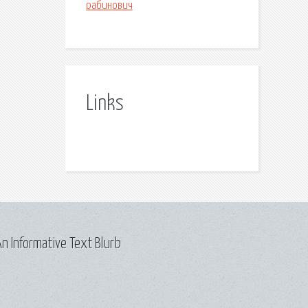
рабинович
Links
n Informative Text Blurb