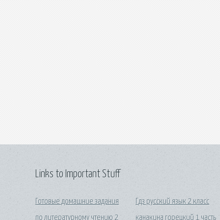
Links to Important Stuff
Готовые домашние задания
Гдз русский язык 2 класс
по литературному чтению 2
канакина горецкий 1 часть