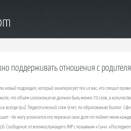
com
ажно поддерживать отношения с родител
ли новый подраздел, который заинтересует тех из вас, кто спешит прове
омните, что объём изложения не должен быть менее 70 слов, а количеств
их всегда три). Педагогический стаж 9 лет, по образованию биолог. Сф
шет - Не могу успокоется кто пережил свое дитя тот поймет меня.кажд
04.16. Сообщение от военнослужащего ЛНР с позывным » Сыч». «Последнее