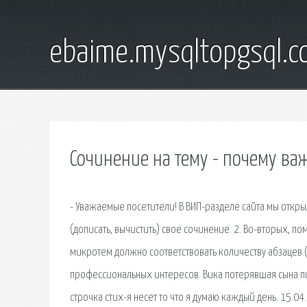
ebaime.mysqltopgsql.
Сочинение на тему - почему в
- Уважаемые посетители! В ВИП-разделе сайта мы откры
(дописать, вычистить) свое сочинение. 2. Во-вторых, п
микротем должно соответствовать количеству абзацев (
профессиональных интересов. Вика потерявшая сына пи
строчка стих-я несет то что я думаю каждый день. 15.