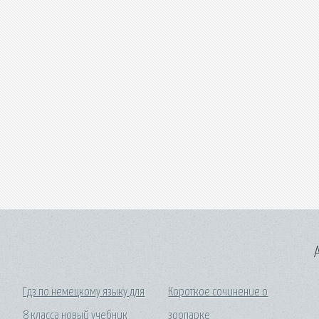
A
Гдз по немецкому языку для
Короткое сочинение о
8 класса новый учебник
зоопарке