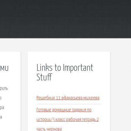
ями
Links to Important
Stuff
рить
о
Решебник 11 афанасьева михеева
ера
Готовые домашние задания по
ая
истории 5 класс рабочая тетрадь 2
часть чернова