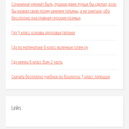
Сочинение «может быть, пушкин даже лучше бы сделал, если
бы назвал свою поэму именем татьяны, а не онегина, ибо
бесспорно она главная героиня поэмы»
Гдз 5 класс основы здоровья таглина
Гдз по математике 6 класс виленкин гитем.ру
Гдз немец 6 класс бим 2 часть
Скачать бесплатно учебник по биологии 7 класс латюшин
Links