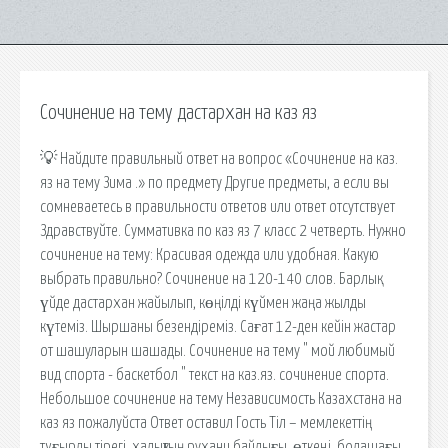
Сочинение на тему дастархан на каз яз
💡 Найдите правильный ответ на вопрос «Сочинение на каз.
яз на тему Зима .» по предмету Другие предметы, а если вы
сомневаетесь в правильности ответов или ответ отсутствует
Здравствуйте. Суммативка по каз яз 7 класс 2 четверть. Нужно
сочинение на тему: Красивая одежда или удобная. Какую
выбрать правильно? Сочинение на 120-140 слов. Барлық
үйде дастархан жайылып, көңілді күймен жаңа жылды
күтеміз. Шыршаны безендіреміз. Сағат 12-ден кейін жастар
от шашуларын шашады. Сочинение на тему " мой любимый
вид спорта - баскетбол " текст на каз.яз. сочинение спорта.
Небольшое сочинение на тему Независимость Казахстана на
каз яз пожалуйста Ответ оставил Гость Тіл – мемлекеттің
тұғырлы тірегі, халықтың рухани байлығы, өткені, болашағы.