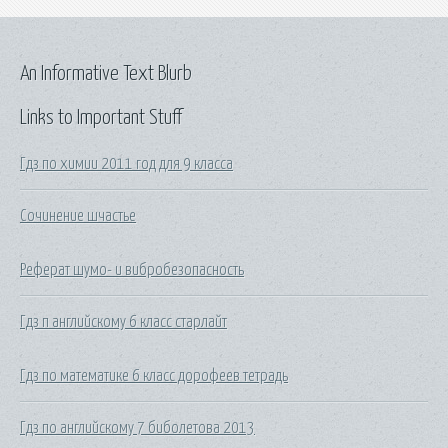
An Informative Text Blurb
Links to Important Stuff
Гдз по химии 2011 год для 9 класса
Сочинение шчастье
Реферат шумо- и вибробезопасность
Гдз п английскому 6 класс старлайт
Гдз по математике 6 класс дорофеев тетрадь
Гдз по английскому 7 биболетова 2013