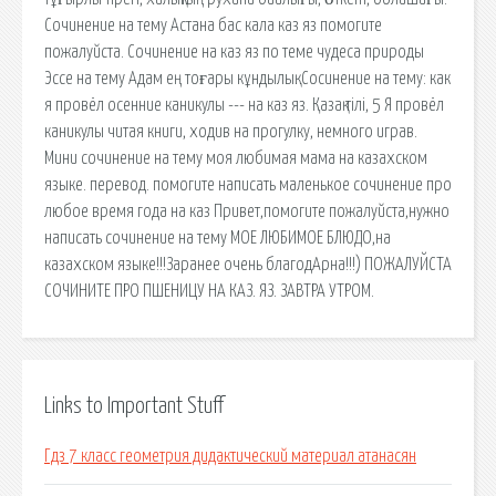
Сочинение на тему Астана бас кала каз яз помогите
пожалуйста. Сочинение на каз яз по теме чудеса природы
Эссе на тему Адам ең тоғары кұндылық. Сосинение на тему: как
я провёл осенние каникулы --- на каз яз. Қазақ тiлi, 5 Я провёл
каникулы читая книги, ходив на прогулку, немного играв.
Мини сочинение на тему моя любимая мама на казахском
языке. перевод. помогите написать маленькое сочинение про
любое время года на каз Привет,помогите пожалуйста,нужно
написать сочинение на тему МОЕ ЛЮБИМОЕ БЛЮДО,на
казахском языке!!!Заранее очень благодАрна!!!) ПОЖАЛУЙСТА
СОЧИНИТЕ ПРО ПШЕНИЦУ НА КАЗ. ЯЗ. ЗАВТРА УТРОМ.
Links to Important Stuff
Гдз 7 класс геометрия дидактический материал атанасян