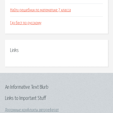
Найти решебник по математике 7 класса
Гдз бест по русскому
Links
An Informative Text Blurb
Links to Important Stuff
Дорожные конфликты автореферат