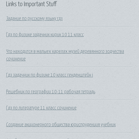
Links to Important Stuff
Задание по русскому языку гдз
Гдз по физике задачник кирик 10 11 класс
Что находится в малыех карелах музей деревянного зодчества
сочинение
Гдз задачник по физике 10 класс генденштейн i
Решебник по географии 10-11 рабочая тетрадь
Гдз по литературе 11 класс сочинение
Создание акционерного общества юриспруденция учебник