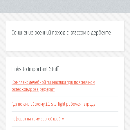
Сочинение осенний поход с классом в дербенте
Links to Important Stuff
Комплекс лечебной гимнастики при поясничном
остеохондрозе реферат
Гдз по английскому 11 starlight рабочая тетрадь
Реферат на тему сергей шойгу