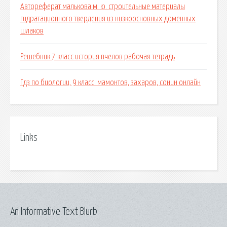
Автореферат малькова м. ю. строительные материалы
гидратационного твердения из низкоосновных доменных
шлаков
Решебник 7 класс история пчелов рабочая тетрадь
Гдз по биологии, 9 класс. мамонтов, захаров, сонин онлайн
Links
An Informative Text Blurb