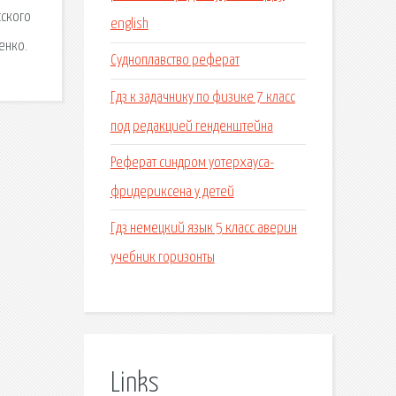
сского
english
енко.
Судноплавство реферат
Гдз к задачнику по физике 7 класс
под редакцией генденштейна
Реферат синдром уотерхауса-
фридериксена у детей
Гдз немецкий язык 5 класс аверин
учебник горизонты
Links