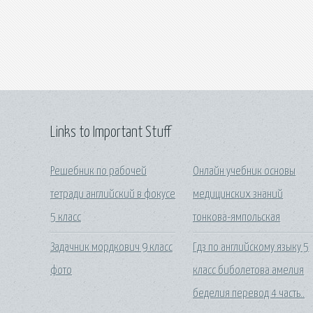
Links to Important Stuff
Решебник по рабочей
Онлайн учебник основы
тетради английский в фокусе
медицинских знаний
5 класс
тонкова-ямпольская
Задачник мордкович 9 класс
Гдз по английскому языку 5
фото
класс биболетова амелия
беделия перевод 4 часть..