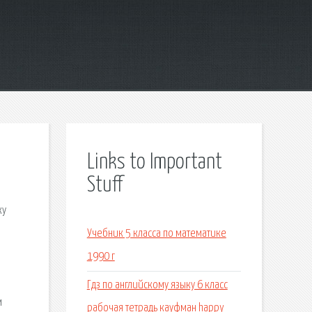
Links to Important
Stuff
ку
Учебник 5 класса по математике
1990 г
Гдз по английскому языку 6 класс
м
рабочая тетрадь кауфман happy