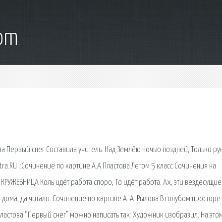
com
ва Первый снег Составила учитель. Над Землёю ночью поздней, Только ру
itra.RU ::Сочинение по картине А.А.Пластова Летом 5 класс Сочинения на
КРУЖЕВНИЦА Коль идёт работа споро, То идёт работа. Ах, эти вездесущие
 дома, да читали. Сочинение по картине А. А. Рылова В голубом просторе
астова “Первый снег” можно написать так: Художник изобразил. На это