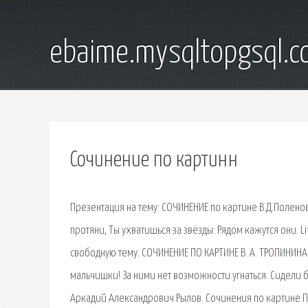
ebaime.mysqltopgsql.
Сочинение по картинн
Презентация на тему: СОЧИНЕНИЕ по картине В.Д.Полено
протяни, Ты ухватишься за звёзды: Рядом кажутся они. L
свободную тему. СОЧИНЕНИЕ ПО КАРТИНЕ В. А. ТРОПИНИНА 
мальчишки! За ними нет возможности угнаться. Сидели б
Аркадий Александрович Рылов. Сочинения по картине Пл