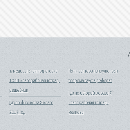
A
.в медицинская подготовка
Потік вектора напруженості
10 11 класс рабочая тетрадь
теорема гаусса реферат
решебник
Гдз по историй россии 7
Гдз по физике за 8 класс
класс рабочая тетрадь
2013 год
малкова