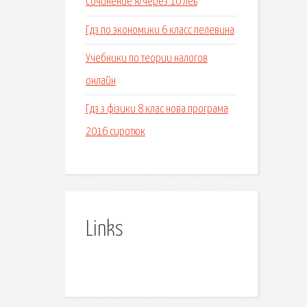
Сочинение я/через 10 леь
Гдз по экономики 6 класс пелевина
Учебники по теории налогов
онлайн
Гдз з фізики 8 клас нова програма
2016 сиротюк
Links