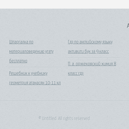
A
Шпаргалка по
Гдз по английскому языку
материаловедению угату
активити бук за 9 класс
бесплатно
П. а. оржековский химия 8
Решебник к учебнику
класс гдз
геометрия атанасян 10-11 кл
© Untitled. All rights reserved.