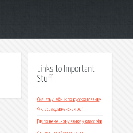
Links to Important
Stuff
Скачать учебник по русскому языку
9 класс ладыженская pdf
Гдз по немецкому языку 9 класс bim