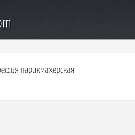
com
ессия парикмахерская