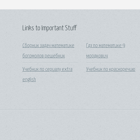
Links to Important Stuff
Сборник задач математике
Гдз по математике 9
богомолов решебник
мордкович
Учебник по сериалу extra
Учебник по красноречию
english