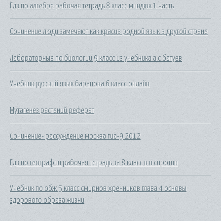
Гдз по алгебре рабочая тетрадь 8 класс миндюк 1 часть
Сочинение люди замечают как красив родной язык в другой стране
Лабораторные по биологии 9 класс из учебника а.с батуев
Учебник русский язык баранова 6 класс онлайн
Мутагенез растений реферат
Сочинение- рассуждение москва гиа-9 2012
Гдз по географии рабочая тетрадь за 8 класс в.и.сиротин
Учебник по обж 5 класс смирнов хренников глава 4 основы
здорового образа жизни