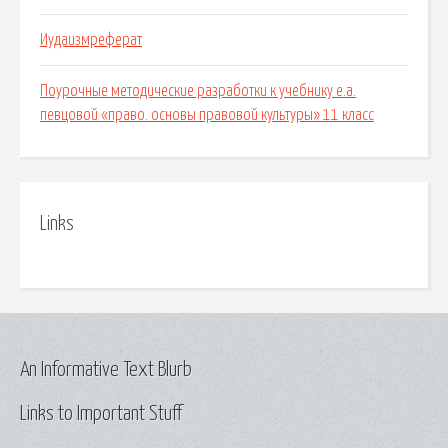
Иудаизмреферат
Поурочные методические разработки к учебнику е.а.
певцовой «право. основы правовой культуры» 11 класс
Links
An Informative Text Blurb
Links to Important Stuff