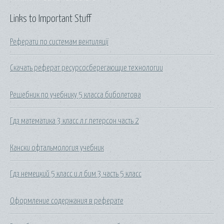
Links to Important Stuff
Реферати по системам вентиляції
Скачать реферат ресурсосберегающие технологии
Решебник по учебнику 5 класса биболетова
Гдз математика 3 класс л.г.петерсон часть 2
Кански офтальмология учебник
Гдз немецкий 5 класс и.л бим 3 часть 5 класс
Оформление содержания в реферате