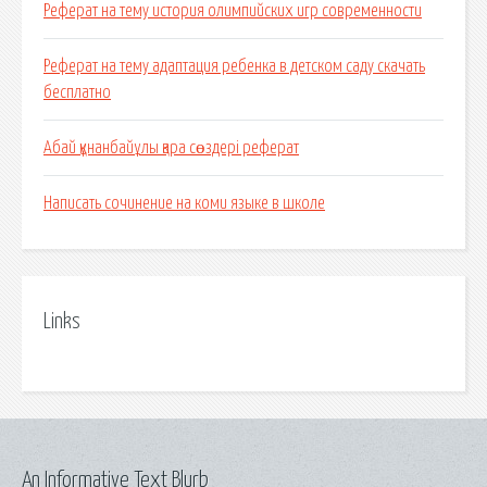
Реферат на тему история олимпийских игр современности
Реферат на тему адаптация ребенка в детском саду скачать
бесплатно
Абай құнанбайұлы қара сөздері реферат
Написать сочинение на коми языке в школе
Links
An Informative Text Blurb