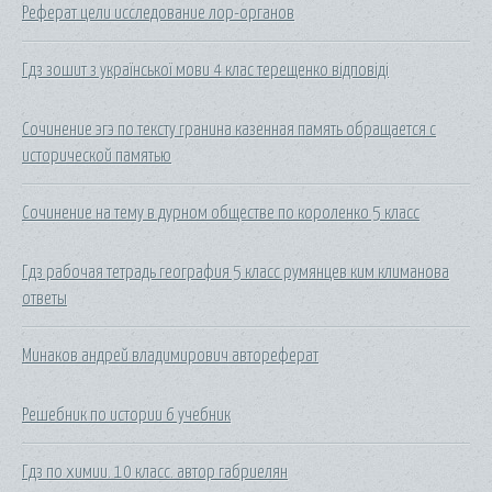
Реферат цели исследование лор-органов
Гдз зошит з української мови 4 клас терещенко відповіді
Сочинение эгэ по тексту гранина казенная память обращается с
исторической памятью
Сочинение на тему в дурном обществе по короленко 5 класс
Гдз рабочая тетрадь география 5 класс румянцев ким климанова
ответы
Минаков андрей владимирович автореферат
Решебник по истории 6 учебник
Гдз по химии. 10 класс. автор габриелян