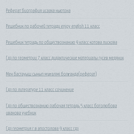
Реферат биография исаака ньютона
Решебник по рабочей тетради enjoy english 11 класс
Решебник тетрадь по обществознанию 9 класс котова лискова
Гдз по геометрии 7 класс дидактические материалы гусев медяник
Мен бастауыш сынып мұғалімі болғанда(реферат)
Гдз по литературе 11 класс сочинение
Гдз по обществознанию рабочая тетрадь 5 класс боголюбова
иванова учебник
Гдз геометрия г.в апостолова 9 класс гдз