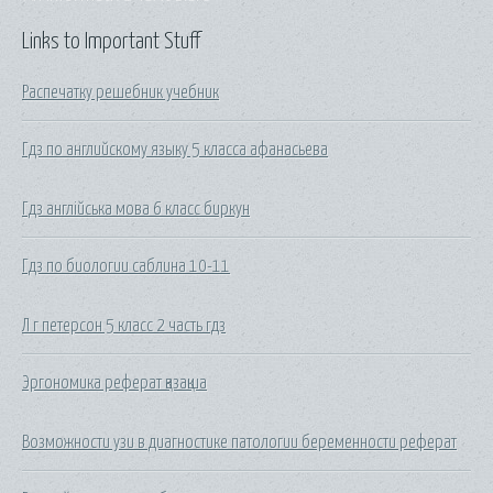
Links to Important Stuff
Распечатку решебник учебник
Гдз по английскому языку 5 класса афанасьева
Гдз англійська мова 6 класс биркун
Гдз по биологии саблина 10-11
Л г петерсон 5 класс 2 часть гдз
Эргономика реферат қазақша
Возможности узи в диагностике патологии беременности реферат