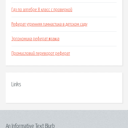
Гдз по алгебре 8 класс с проверкой
Реферат утренняя гимнастика в детском саду
Эргономика реферат қазақша
Промисловий переворот реферат
Links
An Informative Text Blurb