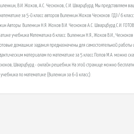
 Виленкин, В.И. Жохов, А.С. Чесноков, С.И. Шварцбурд. Мы представляем в
ематике за 5-й класс авторов Виленкин Жохов Чесноков. ГДЗ / 6 класс
кин Авторы: Виленкин Н.Я. Жохов В.И. Чесноков А.С. Шварцбурд С.И. ГОТО
атике учебника Математика 6 класс. Виленкин Н.Я., Жохов В.И., Чесноков
. Готовые домашние задания предназначены для самостоятельной работы 
дактическим материалам по математике за 5 класс Попов М.А. можно ска
Чесноков, Шварцбурд - онлайн решебник На этой странице можно бесплат
чебника по математике (Виленкин за 6-й класс).