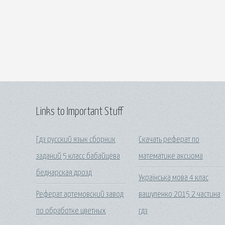
Links to Important Stuff
Гдз русский язык сборник
Скачать реферат по
заданий 5 класс бабайцева
математике аксиома
беднарская дрозд
Українська мова 4 клас
Реферат артемовский завод
вашуленко 2015 2 частина
по обработке цветных
гдз