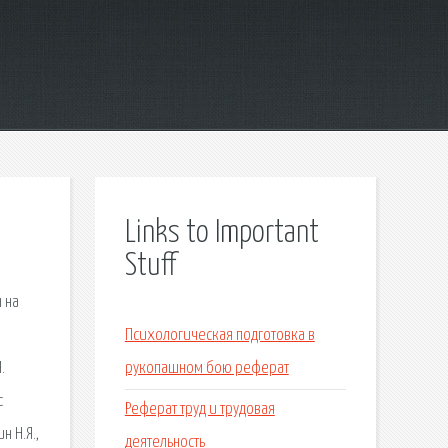
Links to Important
Stuff
 на
Психологическая подготовка в
.
рукопашном бою реферат
с
Реферат труд и трудовая
н Н.Я.,
деятельность