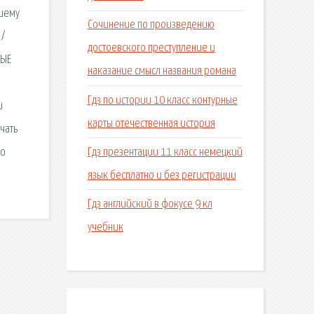
ашему
Сочинение по произведению
 /
достоевского преступление и
ВЫЕ
наказание смысл названия романа
Гдз по истории 10 класс контурные
и
карты отечественная история
чать
Гдз презентации 11 класс немецкий
но
язык бесплатно и без регистрации
Гдз английский в фокусе 9 кл
учебник