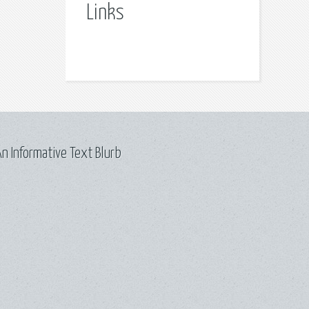
Links
n Informative Text Blurb