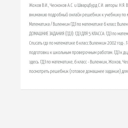
Жохов В.И., Чесноков А.С. и Шварцбурд С.И. авторы: Н.Я.
вниманию подробный онлайн решебник к учебнику по мат
Математика / Виленкин ГДЗ по математике 6 класс Вилен
ДОМАШНИЕ ЗАДАНИЯ (ГДЗ): ГДЗ ДЛЯ 5 КЛАССА: ГДЗ по матем
Списать гдз по математике 6 класс Виленкин 2002 год-
подготовки к школьным проверочным работам. ГДЗ к ди
здесь. ГДЗ по математике, 6 класс - Виленкин, Жохов, 
посмотреть решебник (готовое домашнее задание) для у