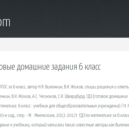
com
отовые домашние задания 6 класс
ОС за 6 класс, автор Н.Я. Виленкин, В.И. Жохов, спиши решения и ответы
енкин, В.И. Жохов, А.С. Чесноков, С.И. Шварцбурд. ГДЗ (готовое домашние
ематика. 6 класс : учебник для общеобразовательных учреждений / Н. Я
 30-е изд., стер. - М. : Мнемозина, 2013-2017г. ГДЗ по математике за 6 клас
адание к учебнику, который написали такие известные авторы как Виленки