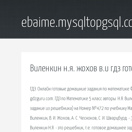
ebaime.mysqltopgsql.
Виленкин н.я. жохов в.и гдз г
ГДЗ: Онлайн готовые домашние задания по математике ФГ
gdzguru.com. ГДЗ по Математике 5 класс авторы: Н.Я. Вил
задание из решебника) на Номер №472 по учебнику Мат
Виленкин, В. И. Жохов, А. С. Чесноков, С. И. Шварцбурд. -
Виленкин Н.Я. - это решебник, т.е. готовое домашнее з