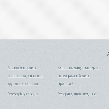
A
Английский 5 класс
Решебник контурной карты
биболетова денисенко
по географии 6 класс
трубанева решебник
страница 7
Геометрія 9 клас гдз
Реферат дантон введение