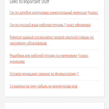
Links to Important Stuff
Гдз по алгебре контрольно измерительный материал 9 класс
Гдз по русский язык рабочая тетрадь 7 класс ефремова
Реферат шацкий организатор первой опытной станции по
народному образованию
Решебник для рабочей тетради по математике 5 класс
кузнецова
Готовое домашнее задание по французскому 7
Сочинение на тему забыть не имеем права вов