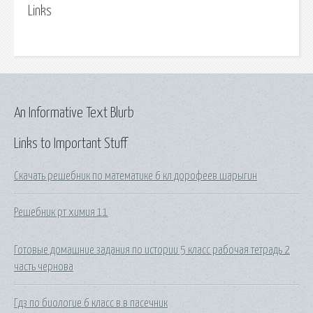
Links
An Informative Text Blurb
Links to Important Stuff
Скачать решебник по математике 6 кл дорофеев шарыгин
Решебник рт химия 11
Готовые домашние задания по истории 5 класс рабочая тетрадь 2
часть чернова
Гдз по биологие 6 класс в.в пасечник