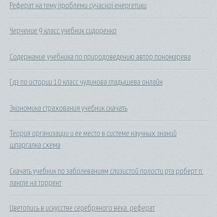
Реферат на тему проблеми сучасної енергетики
Черчение 9 класс учебник сидоренко
Содержание учебника по природоведению автор пономарева
Гдз по истории 10 класс чудинова гладышева онлайн
Экономика страхования учебник скачать
Теория организации и ее место в системе научных знаний
шпаргалка схема
Скачать учебник по заболеваниям слизистой полости рта роберт п.
лангле на торрент
Цветопись в искусстве серебряного века. реферат