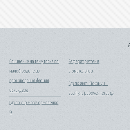
A
Сочинение на тему тоска по
Реферат ретген в
малой родине из
стоматологии
произведения фазиля
Гдз по английскому 11
искандера
starlight рабочая тетрадь
Гдз по укр мове ермоленко
9