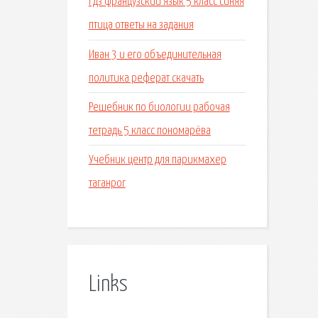
Гдз французский язык 5 класс синяя
птица ответы на задания
Иван 3 и его объединительная
политика реферат скачать
Решебник по биологии рабочая
тетрадь 5 класс пономарёва
Учебник центр для парикмахер
таганрог
Links