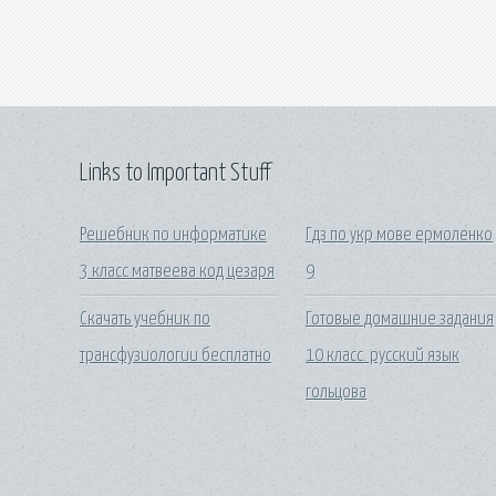
Links to Important Stuff
Решебник по информатике
Гдз по укр мове ермоленко
3 класс матвеева код цезаря
9
Скачать учебник по
Готовые домашние задания
трансфузиологии бесплатно
10 класс. русский язык
гольцова