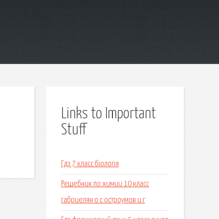
Links to Important
Stuff
Гдз 7 класс біологія
Решебник по химии 10 класс
габриелян о.с остроумов и.г