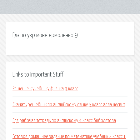
Гдз по укр мове ермоленко 9
Links to Important Stuff
Решение к учебнику физика 9 класс
Скачать решебник по английскому языку 5 класс алла несвит
Гдз рабочая тетрадь по англискому 4 класс биболетова
Готовое домашнее задание по математике учебник 2 класс 1