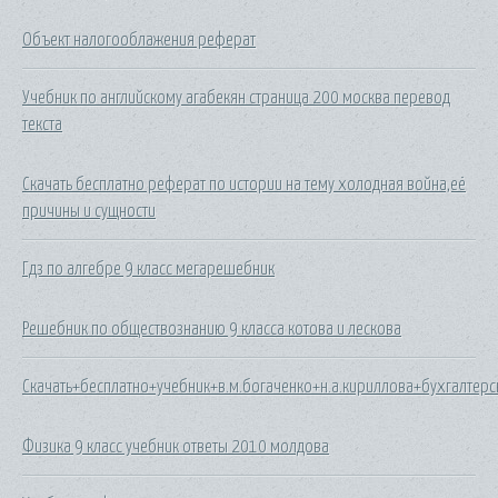
Объект налогооблажения реферат
Учебник по английскому агабекян страница 200 москва перевод
текста
Скачать бесплатно реферат по истории на тему холодная война,её
причины и сущности
Гдз по алгебре 9 класс мегарешебник
Решебник по обществознанию 9 класса котова и лескова
Скачать+бесплатно+учебник+в.м.богаченко+н.а.кириллова+бухгалтерс
Физика 9 класс учебник ответы 2010 молдова