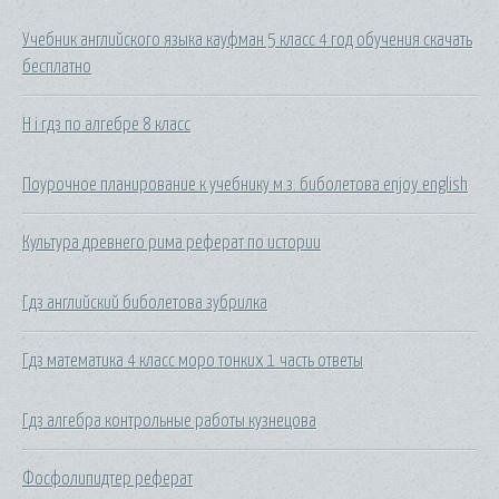
Учебник английского языка кауфман 5 класс 4 год обучения скачать
бесплатно
H i гдз по алгебре 8 класс
Поурочное планирование к учебнику м.з. биболетова enjoy english
Культура древнего рима реферат по истории
Гдз английский биболетова зубрилка
Гдз математика 4 класс моро тонких 1 часть ответы
Гдз алгебра контрольные работы кузнецова
Фосфолипидтер реферат