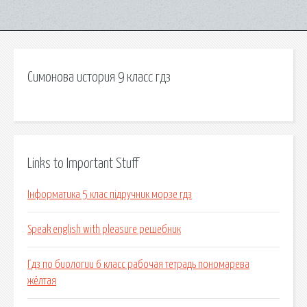
Симонова история 9 класс гдз
Links to Important Stuff
Інформатика 5 клас підручник морзе гдз
Speak english with pleasure решебник
Гдз по биологии 6 класс рабочая тетрадь пономарева
жёлтая