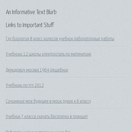
An Informative Text Blurb
Links to Important Stuff
Гдз биология 8 класс колесов учебник лабораторные работы
Учебники 12 школы электросталь по математике
Демидович москва 1964 решебник
Учебники по тгп 2012
Сочинение мое будущее в моих руках к 6 классу
Учебник 7 класса скачать бесплатно в планшет