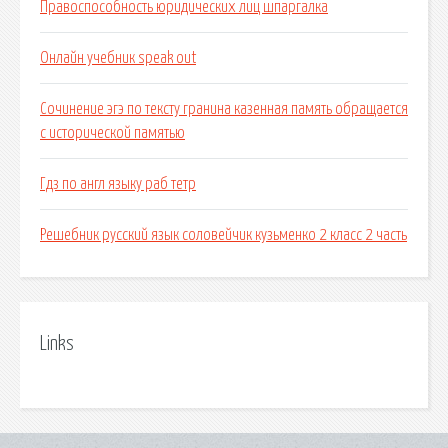
Правоспособность юридических лиц шпаргалка
Онлайн учебник speak out
Сочинение эгэ по тексту гранина казенная память обращается
с исторической памятью
Гдз по англ языку раб тетр
Решебник русский язык соловейчик кузьменко 2 класс 2 часть
Links