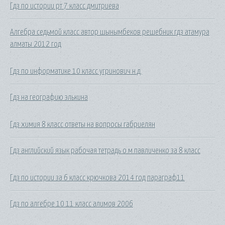
Гдз по истории рт 7 класс дмитриева
Алгебра седьмой класс автор шынымбеков решебник гдз атамура
алматы 2012 год
Гдз по информатике 10 класс угринович н.д.
Гдз на географию элькина
Гдз химия 8 класс ответы на вопросы габриелян
Гдз английский язык рабочая тетрадь о.м.павличенко за 8 класс
Гдз по истории за 6 класс крючкова 2014 год параграф11
Гдз по алгебре 10 11 класс алимов 2006