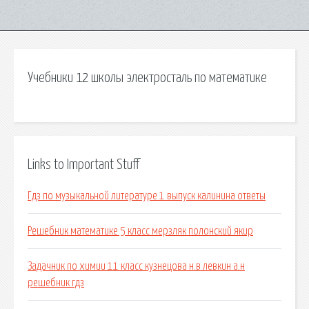
Учебники 12 школы электросталь по математике
Links to Important Stuff
Гдз по музыкальной литературе 1 выпуск калинина ответы
Решебник математике 5 класс мерзляк полонский якир
Задачник по химии 11 класс кузнецова н.в левкин а.н
решебник гдз