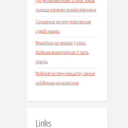
Гдз українська мова 10 клас плющ
тихоша караман онлайн підручник
Сочинение на тему трагическая
судьба мцыри
Решебник по чтению 3 класс
бойкина виноградская 2 часть
ответы
Реферат на тему кокшетау сакена
сейфулина на казахском
Links