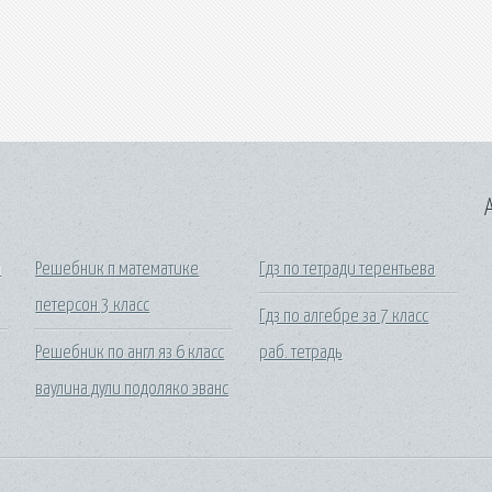
A
а
Решебник п математике
Гдз по тетради терентьева
петерсон 3 класс
Гдз по алгебре за 7 класс
Решебник по англ яз 6 класс
раб. тетрадь
ваулина дули подоляко эванс