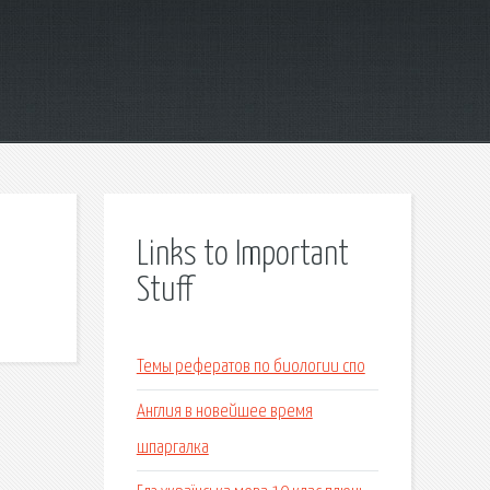
Links to Important
Stuff
Темы рефератов по биологии спо
Англия в новейшее время
шпаргалка