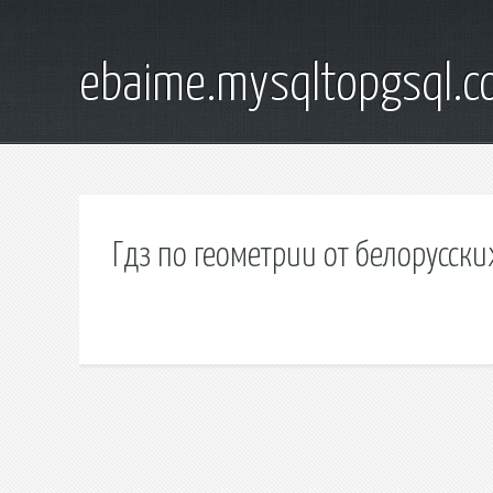
ebaime.mysqltopgsql.
Гдз по геометрии от белорусск