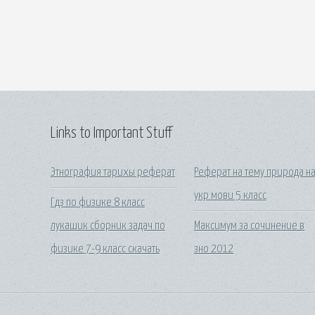
Links to Important Stuff
Этнография тарихы реферат
Реферат на тему природа н
укр мови 5 класс
Гдз по физике 8 класс
лукашик сборник задач по
Максимум за сочинение в
физике 7-9 класс скачать
зно 2012