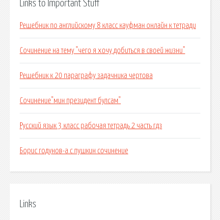
Links to Important Stuff
Решебник по английскому 8 класс кауфман онлайн к тетради
Сочинение на тему "чего я хочу добиться в своей жизни"
Решебник к 20 параграфу задачника чертова
Сочинение"мин президент булсам"
Русский язык 3 класс рабочая тетрадь 2 часть гдз
Борис годунов-а.с.пушкин сочинение
Links