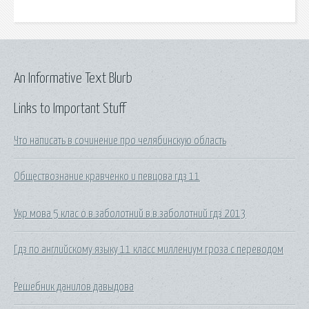
An Informative Text Blurb
Links to Important Stuff
Что написать в сочинение про челябинскую область
Обществознание кравченко и певцова гдз 11
Укр мова 5 клас о.в.заболотний в.в.заболотний гдз 2013
Гдз по английскому языку 11 класс миллениум гроза с переводом
Решебник данилов давыдова