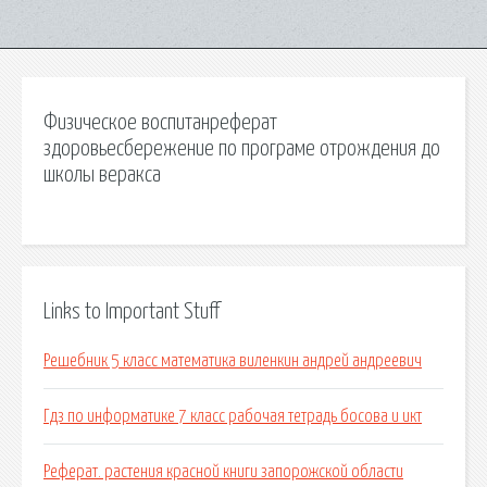
Физическое воспитанреферат
здоровьесбережение по програме отрождения до
школы веракса
Links to Important Stuff
Решебник 5 класс математика виленкин андрей андреевич
Гдз по информатике 7 класс рабочая тетрадь босова и икт
Реферат. растения красной книги запорожской области