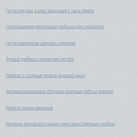
Гдз по окр мир 4 класс вахрушев 1 часть ответы
Сопротивление материалов учебники для строителей
Гдз по математике иванова и юдачева
Лучший учебник с примерами по mt4
Реферат о создание первой печатной книги
Автоматизированные уборочно моечные работы реферат
Реферат дантон введение
Изучение английского языка с нуля самостоятельно учебник