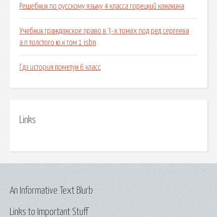
Решебник по русскому языку 4 класса горецкий канакина
Учебник гражданское право в 3-х томах под ред сергеева
а.п толстого ю.к том 1 isbn
Гдз история пометун 6 класс
Links
An Informative Text Blurb
Links to Important Stuff