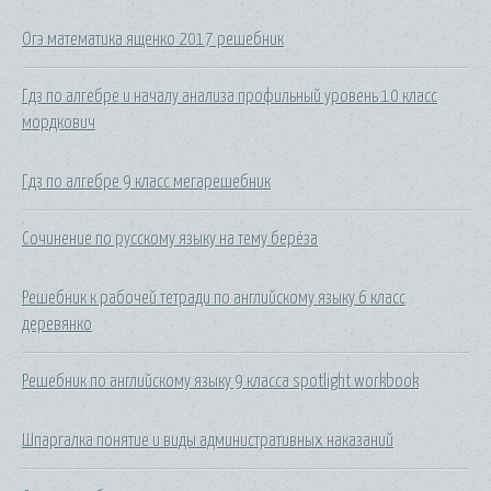
Огэ математика ященко 2017 решебник
Гдз по алгебре и началу анализа профильный уровень 10 класс
мордкович
Гдз по алгебре 9 класс мегарешебник
Сочинение по русскому языку на тему берёза
Решебник к рабочей тетради по английскому языку 6 класс
деревянко
Решебник по английскому языку 9 класса spotlight workbook
Шпаргалка понятие и виды административных наказаний