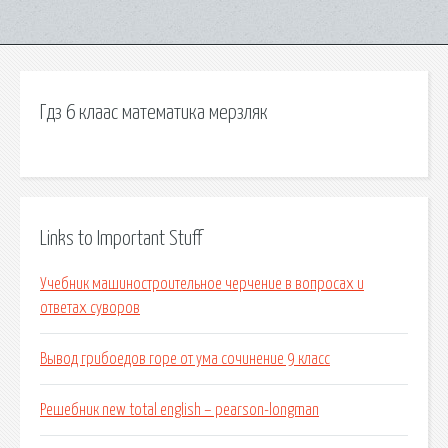
Гдз 6 клаас математика мерзляк
Links to Important Stuff
Учебник машиностроительное черчение в вопросах и
ответах суворов
Вывод грибоедов горе от ума сочинение 9 класс
Решебник new total english – pearson-longman