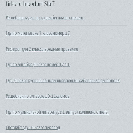
Links to Important Stuff
Решебник задач иродова бесплатно скачать
Гдз по математике 3 класс номер 17
Реферат для 2 класса вредные привычки
Гдз по алгебре 9 класс номер 17.11
Гдз i 9 класс русский язык пашковская михайловская распопова
Решебник по алгебре 10-11алимов
Гдз по музыкальной литературе 1 выпуск калинина ответы
Спотлайт гдз 10 класс перевод