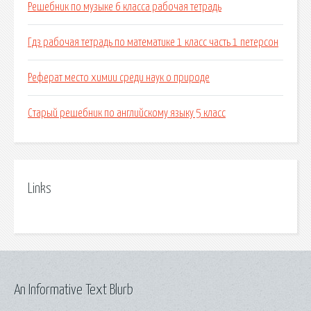
Решебник по музыке 6 класса рабочая тетрадь
Гдз рабочая тетрадь по математике 1 класс часть 1 петерсон
Реферат место химии среди наук о природе
Старый решебник по английскому языку 5 класс
Links
An Informative Text Blurb