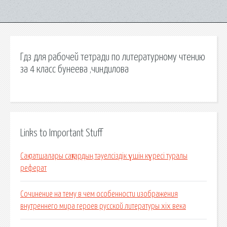
Гдз для рабочей тетради по литературному чтению
за 4 класс бунеева ,чиндилова
Links to Important Stuff
Сақ патшалары сақтардың тәуелсіздік үшін күресі туралы
реферат
Сочинение на тему в чем особенности изображения
внутреннего мира героев русской литературы xix века