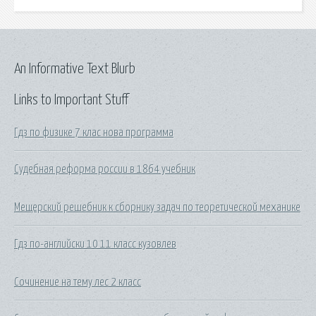
An Informative Text Blurb
Links to Important Stuff
Гдз по физике 7 клас нова программа
Судебная реформа россии в 1864 учебник
Мещерский решебник к сборнику задач по теоретической механике
Гдз по-английски 10 11 класс кузовлев
Сочинение на тему лес 2 класс