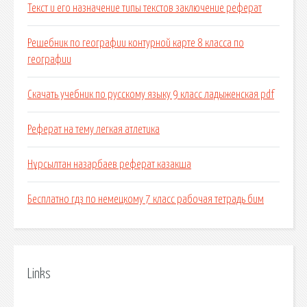
Текст и его назначение типы текстов заключение реферат
Решебник по географии контурной карте 8 класса по
географии
Скачать учебник по русскому языку 9 класс ладыженская pdf
Реферат на тему легкая атлетика
Нұрсылтан назарбаев реферат казакша
Бесплатно гдз по немецкому 7 класс рабочая тетрадь бим
Links