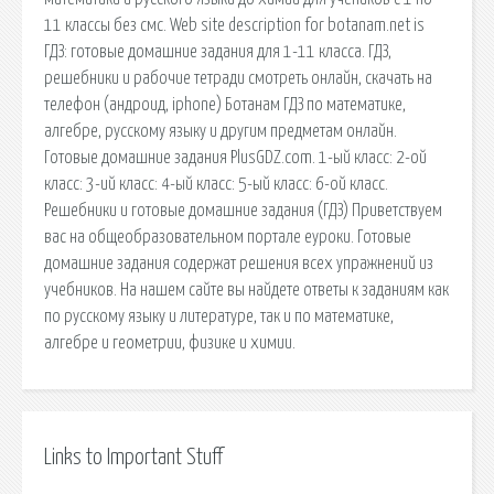
11 классы без смс. Web site description for botanam.net is
ГДЗ: готовые домашние задания для 1-11 класса. ГДЗ,
решебники и рабочие тетради смотреть онлайн, скачать на
телефон (андроид, iphone) Ботанам ГДЗ по математике,
алгебре, русскому языку и другим предметам онлайн.
Готовые домашние задания PlusGDZ.com. 1-ый класс: 2-ой
класс: 3-ий класс: 4-ый класс: 5-ый класс: 6-ой класс.
Решебники и готовые домашние задания (ГДЗ) Приветствуем
вас на общеобразовательном портале еуроки. Готовые
домашние задания содержат решения всех упражнений из
учебников. На нашем сайте вы найдете ответы к заданиям как
по русскому языку и литературе, так и по математике,
алгебре и геометрии, физике и химии.
Links to Important Stuff