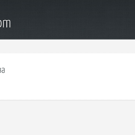
com
ва