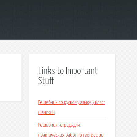
Links to Important
Stuff
Решебник по рускому языку 5 класс
шанский
Решебник тетрадь для
практических работ по географии