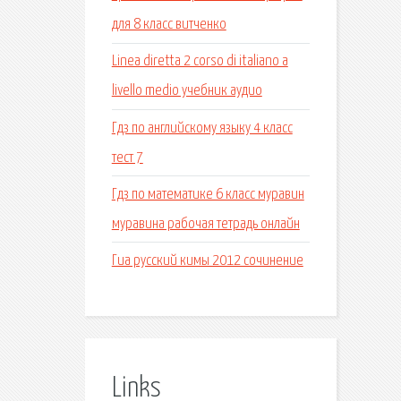
для 8 класс витченко
Linea diretta 2 corso di italiano a
livello medio учебник аудио
Гдз по английскому языку 4 класс
тест 7
Гдз по математике 6 класс муравин
муравина рабочая тетрадь онлайн
Гиа русский кимы 2012 сочинение
Links