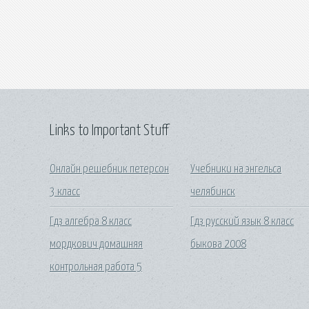
Links to Important Stuff
Онлайн решебник петерсон
Учебники на энгельса
3 класс
челябинск
Гдз алгебра 8 класс
Гдз русский язык 8 класс
мордкович домашняя
быкова 2008
контрольная работа 5