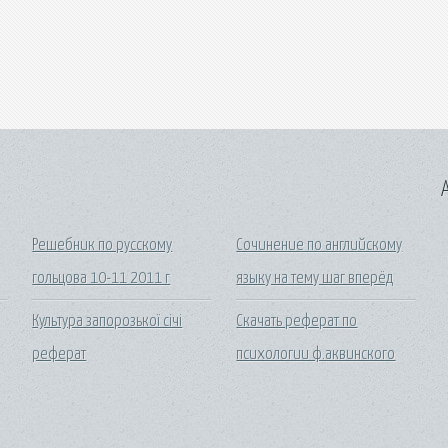
A
Решебник по русскому
Сочинение по английскому
гольцова 10-11 2011 г
языку на тему шаг вперёд
Культура запорозької січі
Скачать реферат по
реферат
психологии ф.аквинского