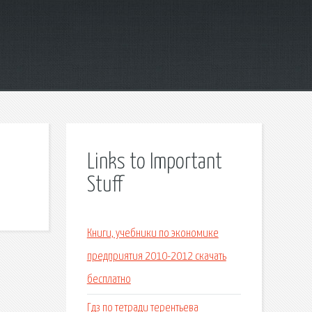
Links to Important
Stuff
Книги, учебники по экономике
предприятия 2010-2012 скачать
бесплатно
Гдз по тетради терентьева