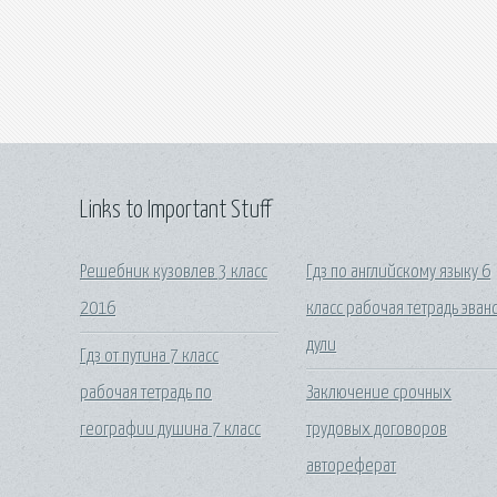
Links to Important Stuff
Решебник кузовлев 3 класс
Гдз по английскому языку 6
2016
класс рабочая тетрадь эван
дули
Гдз от путина 7 класс
рабочая тетрадь по
Заключение срочных
географии душина 7 класс
трудовых договоров
автореферат