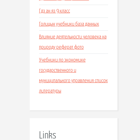
Гдз ан яз 9 класс
Голицын учебники база данных
Влияние деятельности человека на
природу реферат фото
Учебники по экономике
государственного и
муниципального управления список
литературы
Links