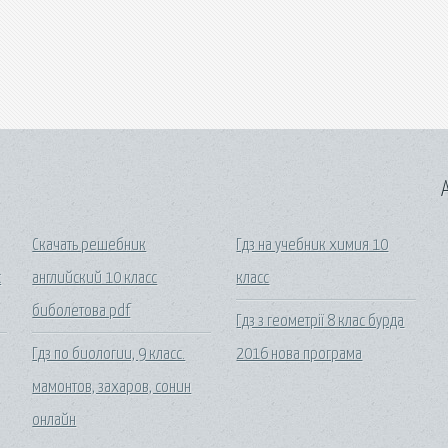
A
Скачать решебник
Гдз на учебник химия 10
с
английский 10 класс
класс
биболетова pdf
Гдз з геометрії 8 клас бурда
Гдз по биологии, 9 класс.
2016 нова програма
мамонтов, захаров, сонин
онлайн