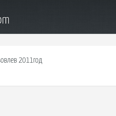
com
узовлев 2011год