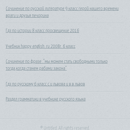
Сочинение по русской литературе 9 класс герой нашего времени
враги и друзья печорина
Гдз по истории 8 класс просвещение 2016
Учебник happy english. ru 2008г. 6 класс
Сочинение по фразе :"мы можем стать свободными только
тогда,когда станем рабами закона"
Гдз по русскому 6 класс с.и львова и в.в львов
Раздел грамматики в учебнике русского языка
© Untitled. All rights reserved.