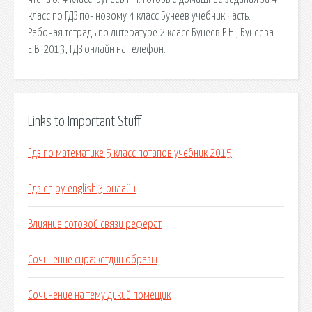
класс по ГДЗ по- новому 4 класс Бунеев учебник часть.
Рабочая тетрадь по литературе 2 класс Бунеев Р.Н., Бунеева
Е.В. 2013, ГДЗ онлайн на телефон.
Links to Important Stuff
Гдз по математике 5 класс потапов учебник 2015
Гдз enjoy english 3 онлайн
Влияние сотовой связи реферат
Сочинение сиражетдин образы
Сочинение на тему дикий помещик