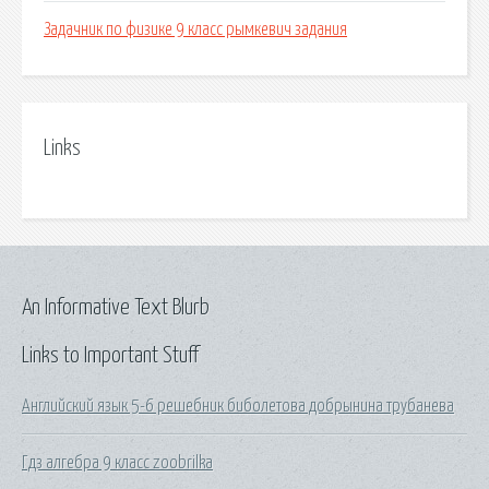
Задачник по физике 9 класс рымкевич задания
Links
An Informative Text Blurb
Links to Important Stuff
Английский язык 5-6 решебник биболетова добрынина трубанева
Гдз алгебра 9 класс zoobrilka