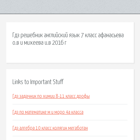
Гдз решебник английский язык 7 класс афанасьева
о.в и михеева и.в 2016 г
Links to Important Stuff
Гдз задачник по химии 8-11 класс дрофы
Гдз по математике м и моро 4а класса
Гдз алгебра 10 класс колягин мегаботан