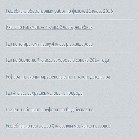
Решебник лабораторных работ по физике 11 класс 2016
Книга по математике 4 класс 2 часть решебник
Гдз по татарскому языку 4 класс р з хайдарова
Гдз по биологии 7 класса захарова и сонина 2014 года
Реферат причины нарушения лесного законодательства
Гдз 4 класс вахрушев человек и природа
Скачать небольшой реферат по бжд бесплатно
Решебник по географии 9 класс ким марченко низовцев