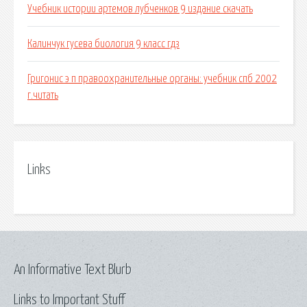
Учебник истории артемов лубченков 9 издание скачать
Калинчук гусева биология 9 класс гдз
Григонис э п правоохранительные органы: учебник спб 2002
г.читать
Links
An Informative Text Blurb
Links to Important Stuff