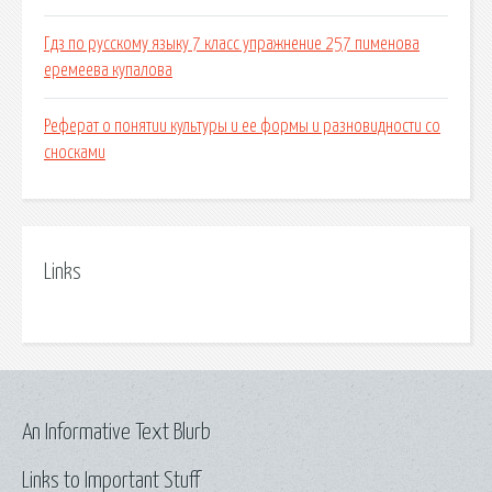
Гдз по русскому языку 7 класс упражнение 257 пименова
еремеева купалова
Реферат о понятии культуры и ее формы и разновидности со
сносками
Links
An Informative Text Blurb
Links to Important Stuff