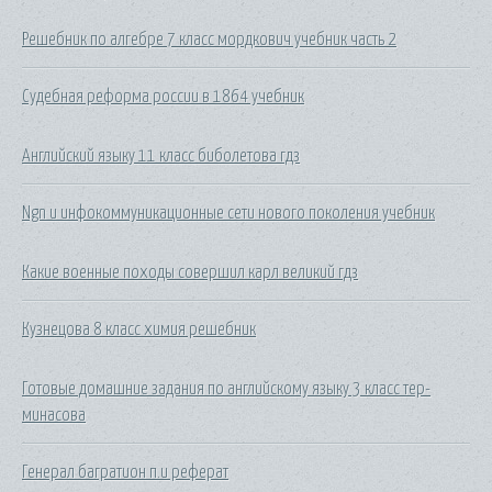
Решебник по алгебре 7 класс мордкович учебник часть 2
Судебная реформа россии в 1864 учебник
Английский языку 11 класс биболетова гдз
Ngn и инфокоммуникационные сети нового поколения учебник
Какие военные походы совершил карл великий гдз
Кузнецова 8 класс химия решебник
Готовые домашние задания по английскому языку 3 класс тер-
минасова
Генерал багратион п.и реферат