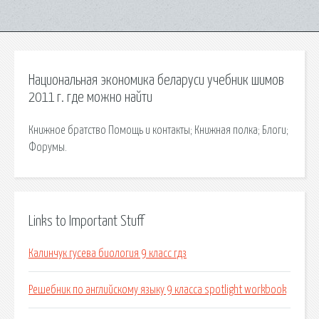
Национальная экономика беларуси учебник шимов
2011 г. где можно найти
Книжное братство Помощь и контакты; Книжная полка; Блоги;
Форумы.
Links to Important Stuff
Калинчук гусева биология 9 класс гдз
Решебник по английскому языку 9 класса spotlight workbook