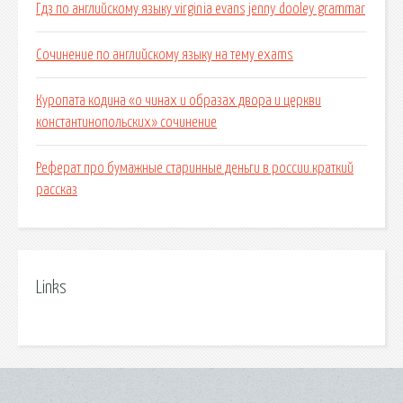
Гдз по английскому языку virginia evans jenny dooley grammar
Сочинение по английскому языку на тему exams
Куропата кодина «о чинах и образах двора и церкви
константинопольских» сочинение
Реферат про бумажные старинные деньги в россии.краткий
рассказ
Links