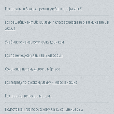
Гдз по химии 8 класс еремин учебник дрофа 2016
Гдз решебник английский язык 7 класс афанасьева о.в и михеева и.в
2016 г
Учебник по немецкому языку дойч ком
Гдз по немецкому язык за 5 класс бим
Сочинение на тему живое и мёртвое
Гдз тетрадь по русскому языку 3 класс канакина
Гдз простые вещества металлы
Подготовка к гиа по русскому языку сочинение с2.2