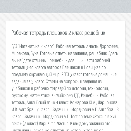
Рабочая тетрадь плешаков 2 класс решебник
ГДЗ "Математика 2 класс". Рабочая тетрадь 2 часть. Дорофеев,
Миракова, Бука. Готовые ответы на задания, решебник. Здесь
вы найдете отличный решебник для 1 и 2 части рабочей
тетради 3-го класса авторов Плешаков и Новицкая по
предмету окружающий мир. ЯГДЗ 5 класс готовые домашние
задания за 5 класс. Ответы на вопросы и задания из
учебников и рабочих тетрадей по истории, технологии,
русскому, математике, английскому ГДЗ, Решебник. Рабочая
тетрадь, Английский язык 4 класс. Комарова Ю.А., Ларионова
И.В. Алгебра - 7 класс - Задачник - Мордкович А.Г. Алгебра - 8
класс - Задачник - Мордкович А.Г. Тест по теме «Россия в xvii
веке» (7 класс) Вариант 1 Часть 1 К каждому заданию этой
части даны несколько ответов, из которых только один