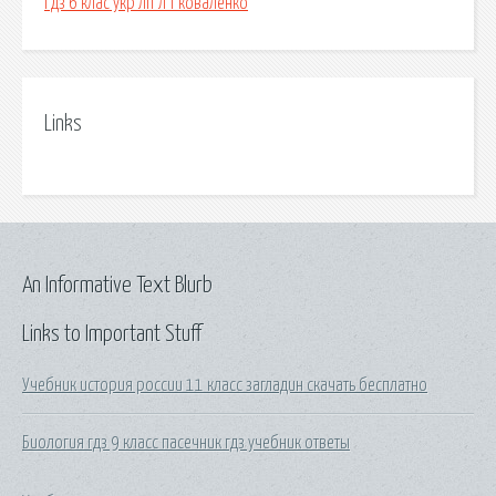
Гдз 6 клас укр літ л т коваленко
Links
An Informative Text Blurb
Links to Important Stuff
Учебник история россии 11 класс загладин скачать бесплатно
Биология гдз 9 класс пасечник гдз учебник ответы