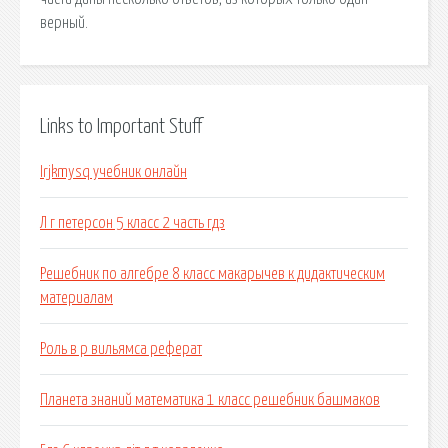
верный.
Links to Important Stuff
Irjkmysq учебник онлайн
Л г петерсон 5 класс 2 часть гдз
Решебник по алгебре 8 класс макарычев к дидактическим
материалам
Роль в р вильямса реферат
Планета знаний математика 1 класс решебник башмаков