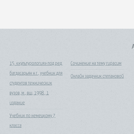
A
15. «культурология» под ред.
Сочинение на тему гирасим
багдасарьян н.г., учебник для
Онлайн задачник степановой
студентов технических
вузов, м., вш, 1998., 1
издание
Учебник по немецкому 7
класса