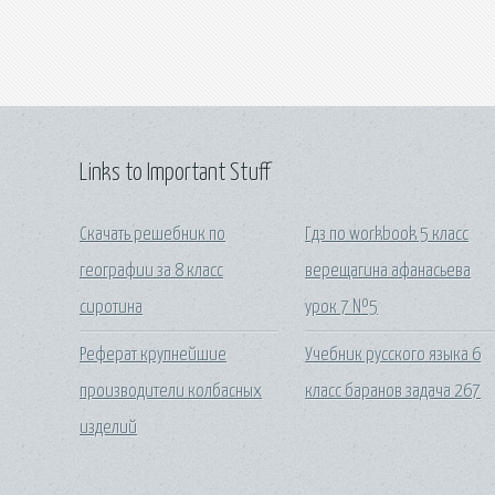
Links to Important Stuff
Скачать решебник по
Гдз по workbook 5 класс
географии за 8 класс
верещагина афанасьева
сиротина
урок 7 №5
Реферат крупнейшие
Учебник русского языка 6
производители колбасных
класс баранов задача 267
изделий