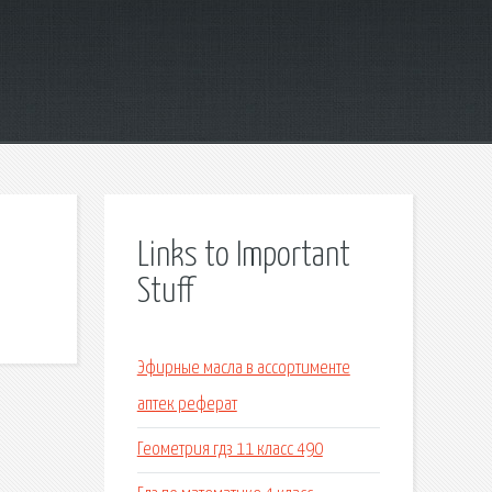
Links to Important
Stuff
Эфирные масла в ассортименте
аптек реферат
Геометрия гдз 11 класс 490