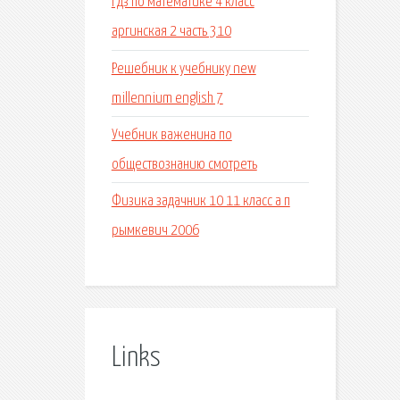
Гдз по математике 4 класс
аргинская 2 часть 310
Решебник к учебнику new
millennium english 7
Учебник важенина по
обществознанию смотреть
Физика задачник 10 11 класс а п
рымкевич 2006
Links