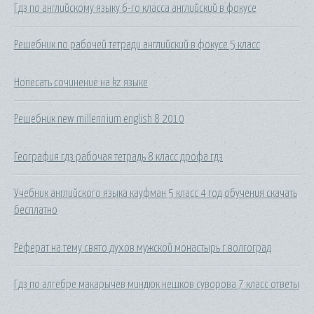
Гдз по английскому языку 6-го класса английский в фокусе
Решебник по рабочей тетради английский в фокусе 5 класс
Нопесать сочинение на kz языке
Решебник new millennium english 8 2010
География гдз рабочая тетрадь 8 класс дрофа гдз
Учебник английского языка кауфман 5 класс 4 год обучения скачать
бесплатно
Реферат на тему свято духов мужской монастырь г.волгоград
Гдз по алгебре макарычев миндюк нешков суворова 7 класс ответы