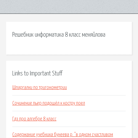
Решебник информатика 8 класс меняйлова
Links to Important Stuff
Шпаргалки по тригонометрии
Сочинение пьер подошёл к костру поел
Гдз про алгебре 8 класс
Содержание учебника бунеева р. "в одном счастливом