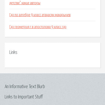
детстве" какие авторы
Гдз по алгебре 9 класс атанасян макарычев
Гдз геометрия г.в апостолова 9 класс гдз
Links
An Informative Text Blurb
Links to Important Stuff