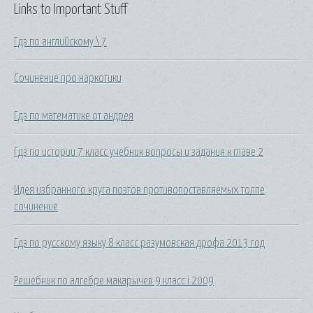
Links to Important Stuff
Гдз по английскому \ 7
Сочинение про наркотики
Гдз по математике от андрея
Гдз по истории 7 класс учебник вопросы и задания к главе 2
Идея избранного круга поэтов противопоставляемых толпе
сочинение
Гдз по русскому языку 8 класс разумовская дрофа 2013 год
Решебник по алгебре макарычев 9 класс i 2009