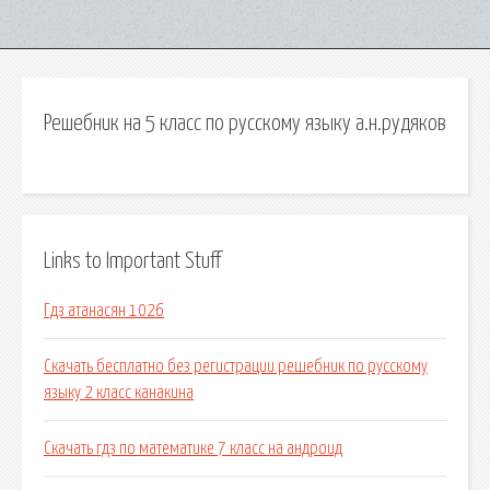
Решебник на 5 класс по русскому языку а.н.рудяков
Links to Important Stuff
Гдз атанасян 1026
Скачать бесплатно без регистрации решебник по русскому
языку 2 класс канакина
Скачать гдз по математике 7 класс на андроид